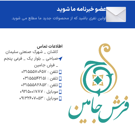
عضو خبرنامه ما شوید
اولین نفری باشید که از محصولات جدید ما مطلع می شوید.
اطلاعات تماس
کاشان _ شهرک صنعتی سلیمان
صباحی _ بلوار یک _ فرعی پنجم
_ فرش جامین
تلفن : ۰۳۱۵۵۵۷۰۶۵۷
تلفن : 03155542151
تلفن : 03155582852
موبایل : ۰۹۲۱۵۰۰۱۷۸۷
موبایل : 09132607053