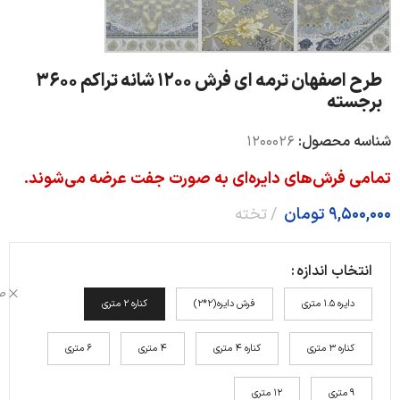
طرح اصفهان ترمه ای فرش 1200 شانه تراکم 3600
برجسته
شناسه محصول:
1200026
تمامی فرش‌های دایره‌ای به صورت جفت عرضه می‌شوند.
9,500,000
تومان
تخته
انتخاب اندازه
ص
دایره 1.5 متری
فرش دایره(2*2)
کناره 2 متری
کناره 3 متری
کناره 4 متری
4 متری
6 متری
9 متری
12 متری