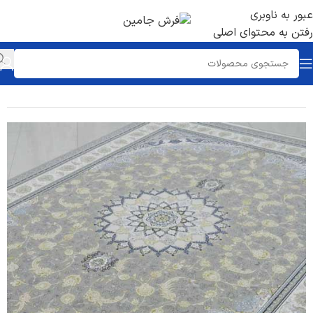
عبور به ناوبری
رفتن به محتوای اصلی
خانه
/
فرش 1200 شانه
/
تراکم 3600 برجسته