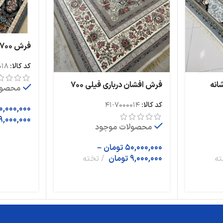
ساده طرح 
کد کالا:
018
دلفینی نه
پناه طوسی 700 شانه
فرش افشان درباری فیلی 700
محصول
شانه تراکم 2550 ساده هشت
کد کالا:
7000014-41
رنگ
0,000,000
9,000,000
محصولات موجود
50,000,000
تومان
–
ته
9,000,000
تومان
تخته