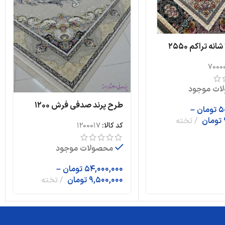
فرش 700 شانه تراکم 2550
افشان ایلیا دودی
7000
 رنگ
ات موجود
طرح پرند صدفی فرش 1200
5
تومان
–
شانه تراکم 3600 برجسته
تومان
تخته
کد کالا:
1200017
محصولات موجود
54,000,000
تومان
–
9,500,000
تومان
تخته