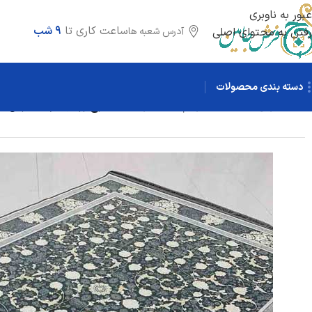
عبور به ناوبری
ساعت کاری تا
9 شب
آدرس شعبه ها
رفتن به محتوای اصلی
دسته بندی محصولات
خانه
/
فرش 1200 شانه
/
تراکم 3600 برجسته
/
طرح زر گل دودی فرش 1200 شانه تراکم 3600 برجسته