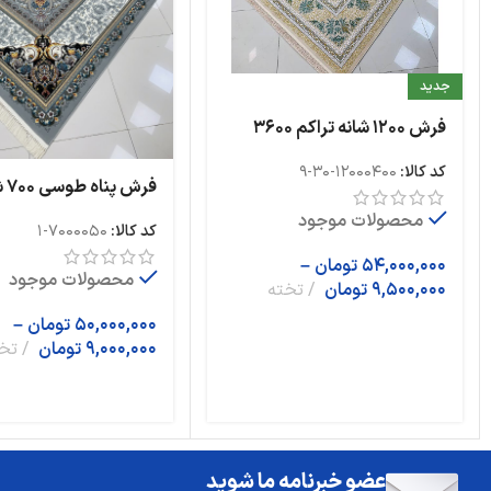
جدید
فرش ۱۲۰۰ شانه تراکم ۳۶۰۰
برجسته نقشه رویا صدفی ده
کد کالا:
12000400-30-9
رنگ
فرش 
تراکم 2550 ساده ده رنگ
محصولات موجود
کد کالا:
7000050-1
54,000,000
تومان
–
محصولات موجود
9,500,000
تومان
تخته
50,000,000
تومان
–
9,000,000
تومان
تخ
عضو خبرنامه ما شوید