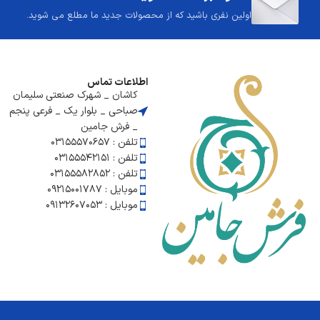
اولین نفری باشید که از محصولات جدید ما مطلع می شوید.
اطلاعات تماس
کاشان _ شهرک صنعتی سلیمان
صباحی _ بلوار یک _ فرعی پنجم
_ فرش جامین
تلفن : ۰۳۱۵۵۵۷۰۶۵۷
تلفن : 03155542151
تلفن : 03155582852
موبایل : ۰۹۲۱۵۰۰۱۷۸۷
موبایل : 09132607053