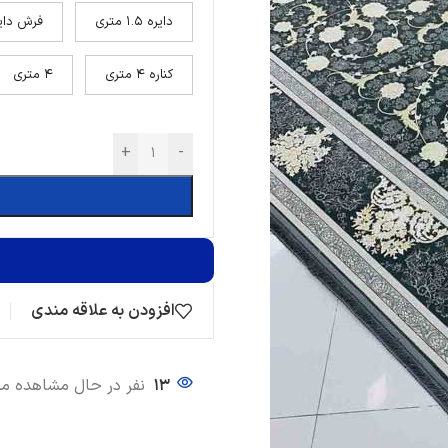
دایره 1.5 متری
فرش دایره(
کناره 4 متری
4 متری
+
-
افزودن به علاقه مندی
13
نفر در حال مشاهده 