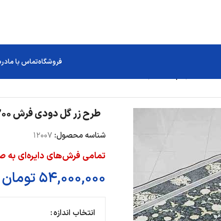
فروشگاه
تماس با ما
درب
طرح زر گل دودی فرش 1200 شانه تراکم 3600 برجسته
شناسه محصول:
12007
تمامی فرش‌های دایره‌ای به
54,000,000
تومان
انتخاب اندازه