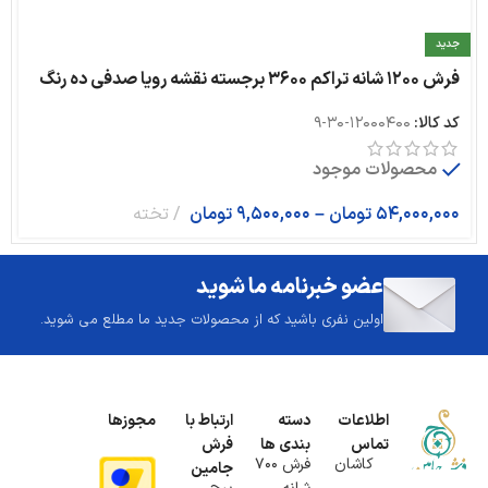
جدید
فرش ۱۲۰۰ شانه تراکم ۳۶۰۰ برجسته نقشه رویا صدفی ده رنگ
کد کالا:
12000400-30-9
محصولات موجود
54,000,000
تومان
–
9,500,000
تومان
تخته
عضو خبرنامه ما شوید
اولین نفری باشید که از محصولات جدید ما مطلع می شوید.
اطلاعات
دسته
ارتباط با
مجوزها
تماس
بندی ها
فرش
کاشان
فرش 700
جامین