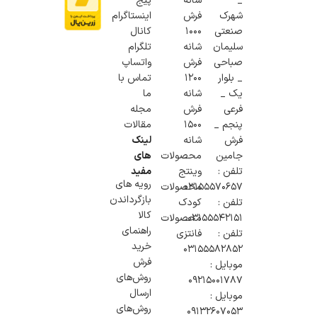
_
شانه
پیج
شهرک
فرش
اینستاگرام
صنعتی
1000
کانال
سلیمان
شانه
تلگرام
صباحی
فرش
واتساپ
_ بلوار
1200
تماس با
یک _
شانه
ما
فرعی
فرش
مجله
پنجم _
1500
مقالات
فرش
شانه
لینک
جامین
محصولات
های
تلفن :
وینتج
مفید
رویه های
۰۳۱۵۵۵۷۰۶۵۷
محصولات
بازگرداندن
تلفن :
کودک
کالا
03155542151
محصولات
راهنمای
تلفن :
فانتزی
خرید
03155582852
فرش
موبایل :
روش‌های
۰۹۲۱۵۰۰۱۷۸۷
ارسال
موبایل :
روش‌های
09132607053