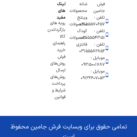
فرش
شانه
لینک
جامین
محصولات
های
تلفن :
وینتج
مفید
رویه های
۰۳۱۵۵۵۷۰۶۵۷
محصولات
بازگرداندن
تلفن :
کودک
کالا
03155542151
محصولات
راهنمای
تلفن :
فانتزی
خرید
03155582852
فرش
موبایل :
روش‌های
۰۹۲۱۵۰۰۱۷۸۷
ارسال
موبایل :
روش‌های
09132607053
پرداخت
شرایط و
قوانین
تمامی حقوق برای وبسایت فرش جامین محفوظ
است