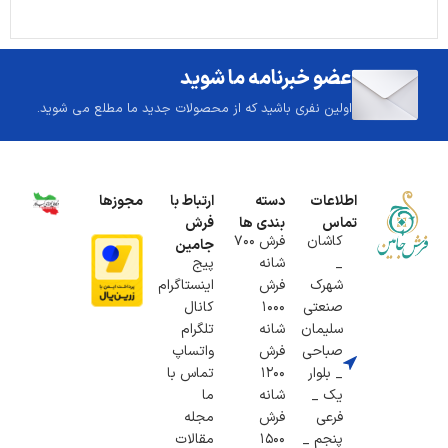
عضو خبرنامه ما شوید
اولین نفری باشید که از محصولات جدید ما مطلع می شوید.
اطلاعات
دسته
ارتباط با
مجوزها
تماس
بندی ها
فرش
کاشان
فرش 700
جامین
_
شانه
پیج
شهرک
فرش
اینستاگرام
صنعتی
1000
کانال
سلیمان
شانه
تلگرام
صباحی
فرش
واتساپ
_ بلوار
1200
تماس با
یک _
شانه
ما
فرعی
فرش
مجله
پنجم _
1500
مقالات