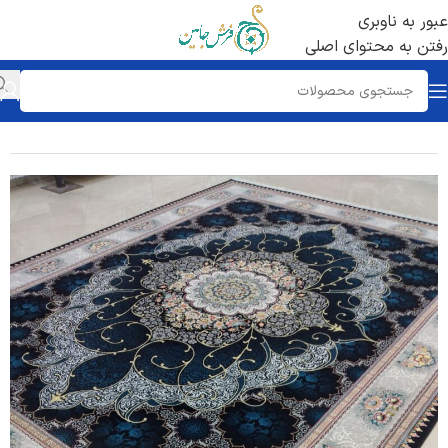
عبور به ناوبری
رفتن به محتوای اصلی
خانه
/
فرش 700 شانه
/
تراکم 2550 ساده