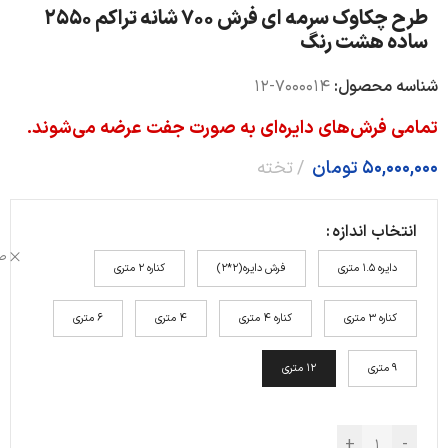
طرح چکاوک سرمه ای فرش 700 شانه تراکم 2550
ساده هشت رنگ
شناسه محصول:
7000014-12
تمامی فرش‌های دایره‌ای به صورت جفت عرضه می‌شوند.
50,000,000
تومان
تخته
انتخاب اندازه
ص
دایره 1.5 متری
فرش دایره(2*2)
کناره 2 متری
کناره 3 متری
کناره 4 متری
4 متری
6 متری
9 متری
12 متری
+
-