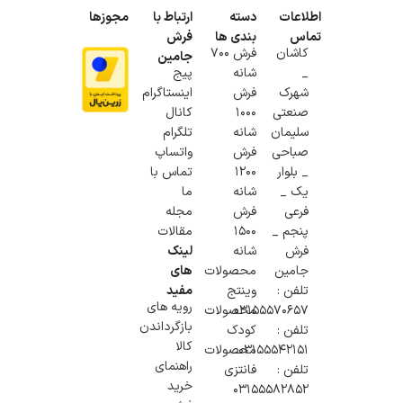
اطلاعات
دسته
ارتباط با
مجوزها
تماس
بندی ها
فرش
کاشان
فرش 700
جامین
_
شانه
پیج
شهرک
فرش
اینستاگرام
صنعتی
1000
کانال
سلیمان
شانه
تلگرام
صباحی
فرش
واتساپ
_ بلوار
1200
تماس با
یک _
شانه
ما
فرعی
فرش
مجله
پنجم _
1500
مقالات
فرش
شانه
لینک
جامین
محصولات
های
تلفن :
وینتج
مفید
رویه های
۰۳۱۵۵۵۷۰۶۵۷
محصولات
بازگرداندن
تلفن :
کودک
کالا
03155542151
محصولات
راهنمای
تلفن :
فانتزی
خرید
03155582852