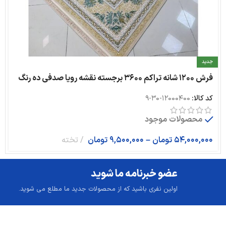
جدید
فرش ۱۲۰۰ شانه تراکم ۳۶۰۰ برجسته نقشه رویا صدفی ده رنگ
کد کالا:
12000400-30-9
محصولات موجود
54,000,000
تومان
–
9,500,000
تومان
تخته
عضو خبرنامه ما شوید
اولین نفری باشید که از محصولات جدید ما مطلع می شوید.