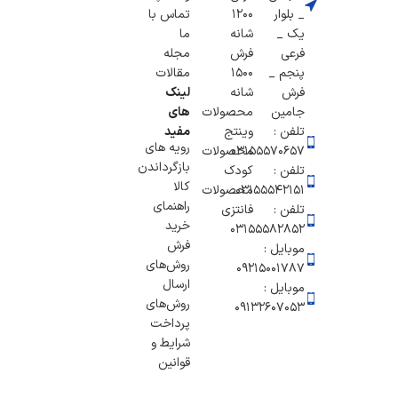
_ بلوار
1200
تماس با
یک _
شانه
ما
فرعی
فرش
مجله
پنجم _
1500
مقالات
فرش
شانه
لینک
جامین
محصولات
های
تلفن :
وینتج
مفید
رویه های
۰۳۱۵۵۵۷۰۶۵۷
محصولات
بازگرداندن
تلفن :
کودک
کالا
03155542151
محصولات
راهنمای
تلفن :
فانتزی
خرید
03155582852
فرش
موبایل :
روش‌های
۰۹۲۱۵۰۰۱۷۸۷
ارسال
موبایل :
روش‌های
09132607053
پرداخت
شرایط و
قوانین