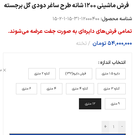
فرش ماشینی ۱۲۰۰ شانه طرح ساغر دودی گل برجسته
شناسه محصول:
12000400-31-15-1-2-15
تمامی فرش‌های دایره‌ای به صورت جفت عرضه می‌شوند.
54,000,000
تومان
تخته
انتخاب اندازه
ص
دایره 1.5 متری
فرش دایره(2*2)
کناره 2 متری
کناره 3 متری
کناره 4 متری
4 متری
6 متری
9 متری
12 متری
+
-