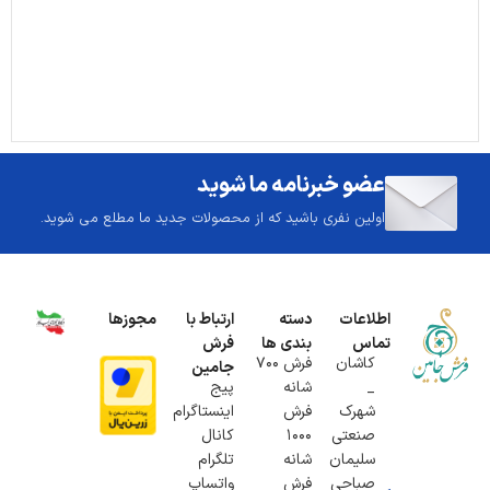
عضو خبرنامه ما شوید
اولین نفری باشید که از محصولات جدید ما مطلع می شوید.
اطلاعات
دسته
ارتباط با
مجوزها
تماس
بندی ها
فرش
کاشان
فرش 700
جامین
_
شانه
پیج
شهرک
فرش
اینستاگرام
صنعتی
1000
کانال
سلیمان
شانه
تلگرام
صباحی
فرش
واتساپ