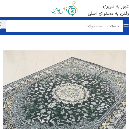
عبور به ناوبری
رفتن به محتوای اصلی
خانه
/
فرش 1200 شانه
/
تراکم 3600 برجسته