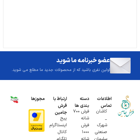
عضو خبرنامه ما شوید
اولین نفری باشید که از محصولات جدید ما مطلع می شوید.
اطلاعات
دسته
ارتباط با
مجوزها
تماس
بندی ها
فرش
کاشان
فرش 700
جامین
_
شانه
پیج
شهرک
فرش
اینستاگرام
صنعتی
1000
کانال
سلیمان
شانه
تلگرام