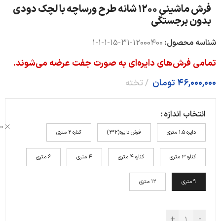
فرش ماشینی ۱۲۰۰ شانه طرح ورساچه با لچک دودی
بدون برجستگی
شناسه محصول:
12000400-31-15-1-1-1
تمامی فرش‌های دایره‌ای به صورت جفت عرضه می‌شوند.
46,000,000
تومان
تخته
انتخاب اندازه
ص
دایره 1.5 متری
فرش دایره(2*2)
کناره 2 متری
کناره 3 متری
کناره 4 متری
4 متری
6 متری
9 متری
12 متری
+
-