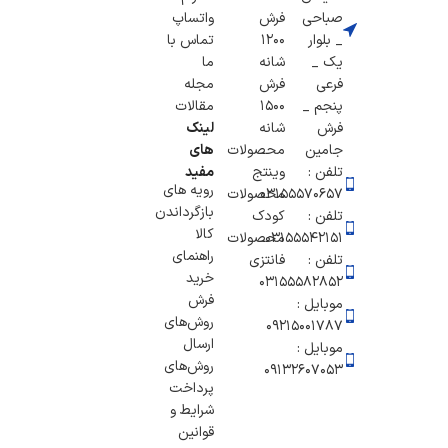
صباحی
فرش
واتساپ
_ بلوار
1200
تماس با
یک _
شانه
ما
فرعی
فرش
مجله
پنجم _
1500
مقالات
فرش
شانه
لینک
جامین
محصولات
های
تلفن :
وینتج
مفید
رویه های
۰۳۱۵۵۵۷۰۶۵۷
محصولات
بازگرداندن
تلفن :
کودک
کالا
03155542151
محصولات
راهنمای
تلفن :
فانتزی
خرید
03155582852
فرش
موبایل :
روش‌های
۰۹۲۱۵۰۰۱۷۸۷
ارسال
موبایل :
روش‌های
09132607053
پرداخت
شرایط و
قوانین