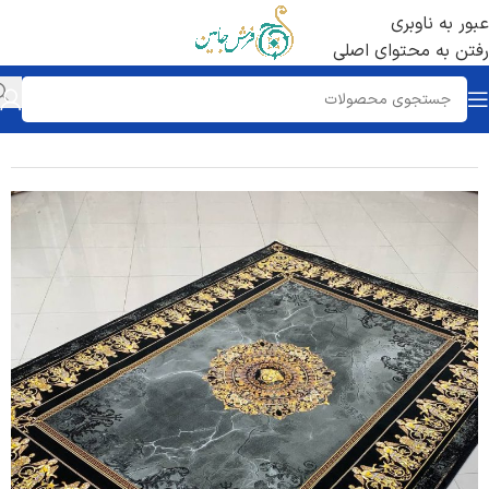
عبور به ناوبری
رفتن به محتوای اصلی
خانه
/
فرش 1200 شانه
/
تراکم 3600 ساده