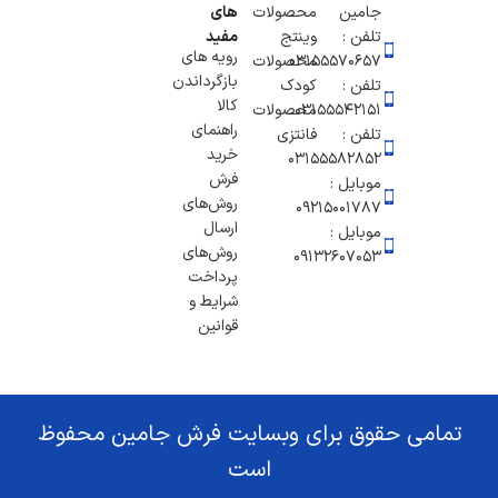
جامین
محصولات
های
تلفن :
وینتج
مفید
رویه های
۰۳۱۵۵۵۷۰۶۵۷
محصولات
بازگرداندن
تلفن :
کودک
کالا
03155542151
محصولات
راهنمای
تلفن :
فانتزی
خرید
03155582852
فرش
موبایل :
روش‌های
۰۹۲۱۵۰۰۱۷۸۷
ارسال
موبایل :
روش‌های
09132607053
پرداخت
شرایط و
قوانین
تمامی حقوق برای وبسایت فرش جامین محفوظ
است