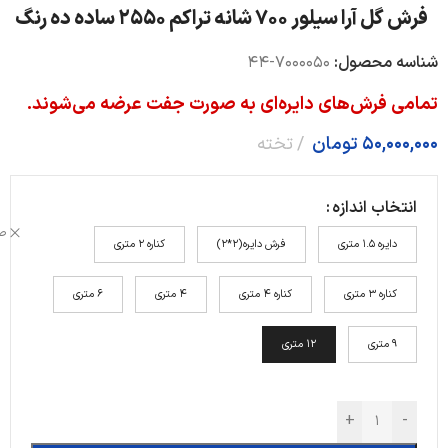
فرش گل آرا سیلور 700 شانه تراکم 2550 ساده ده رنگ
شناسه محصول:
7000050-44
تمامی فرش‌های دایره‌ای به صورت جفت عرضه می‌شوند.
50,000,000
تومان
تخته
انتخاب اندازه
ص
دایره 1.5 متری
فرش دایره(2*2)
کناره 2 متری
کناره 3 متری
کناره 4 متری
4 متری
6 متری
9 متری
12 متری
+
-