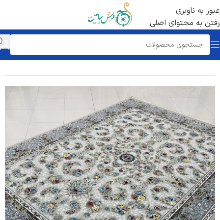
عبور به ناوبری
رفتن به محتوای اصلی
خانه
/
فرش 700 شانه
/
تراکم 2550 ساده