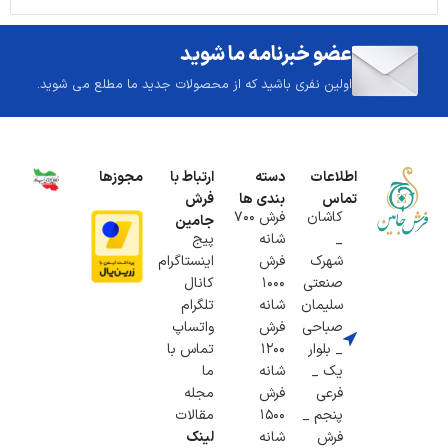
عضو خبرنامه ما شوید
اولین نفری باشید که از محصولات جدید ما مطلع می شوید.
اطلاعات
دسته
ارتباط با
مجوزها
تماس
بندی ها
فرش
کاشان
فرش 700
جامین
_
شانه
پیج
شهرک
فرش
اینستاگرام
صنعتی
1000
کانال
سلیمان
شانه
تلگرام
صباحی
فرش
واتساپ
_ بلوار
1200
تماس با
یک _
شانه
ما
فرعی
فرش
مجله
پنجم _
1500
مقالات
فرش
شانه
لینک