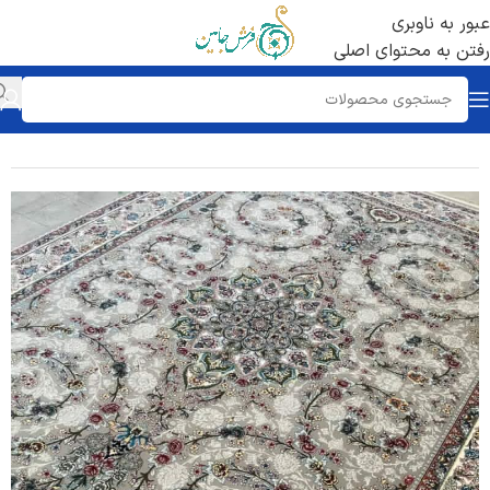
عبور به ناوبری
رفتن به محتوای اصلی
خانه
/
فرش 700 شانه
/
تراکم 2550 ساده