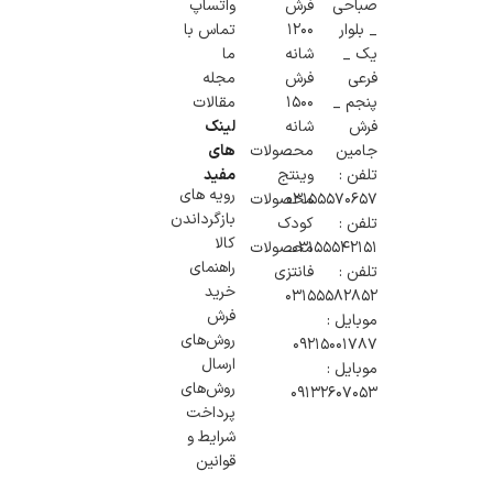
صباحی
فرش
واتساپ
_ بلوار
1200
تماس با
یک _
شانه
ما
فرعی
فرش
مجله
پنجم _
1500
مقالات
فرش
شانه
لینک
جامین
محصولات
های
تلفن :
وینتج
مفید
رویه های
۰۳۱۵۵۵۷۰۶۵۷
محصولات
بازگرداندن
تلفن :
کودک
کالا
03155542151
محصولات
راهنمای
تلفن :
فانتزی
خرید
03155582852
فرش
موبایل :
روش‌های
۰۹۲۱۵۰۰۱۷۸۷
ارسال
موبایل :
روش‌های
09132607053
پرداخت
شرایط و
قوانین