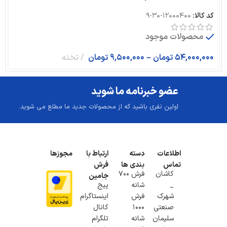
کد کالا:
12000400-30-9
محصولات موجود
54,000,000
تومان
–
9,500,000
تومان
تخته
عضو خبرنامه ما شوید
اولین نفری باشید که از محصولات جدید ما مطلع می شوید.
اطلاعات
دسته
ارتباط با
مجوزها
تماس
بندی ها
فرش
کاشان
فرش 700
جامین
_
شانه
پیج
شهرک
فرش
اینستاگرام
صنعتی
1000
کانال
سلیمان
شانه
تلگرام