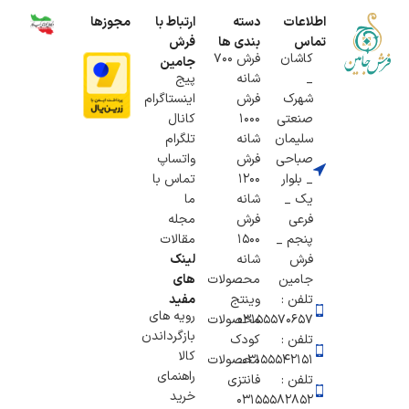
اطلاعات
دسته
ارتباط با
مجوزها
تماس
بندی ها
فرش
کاشان
فرش 700
جامین
_
شانه
پیج
شهرک
فرش
اینستاگرام
صنعتی
1000
کانال
سلیمان
شانه
تلگرام
صباحی
فرش
واتساپ
_ بلوار
1200
تماس با
یک _
شانه
ما
فرعی
فرش
مجله
پنجم _
1500
مقالات
فرش
شانه
لینک
جامین
محصولات
های
تلفن :
وینتج
مفید
رویه های
۰۳۱۵۵۵۷۰۶۵۷
محصولات
بازگرداندن
تلفن :
کودک
کالا
03155542151
محصولات
راهنمای
تلفن :
فانتزی
خرید
03155582852