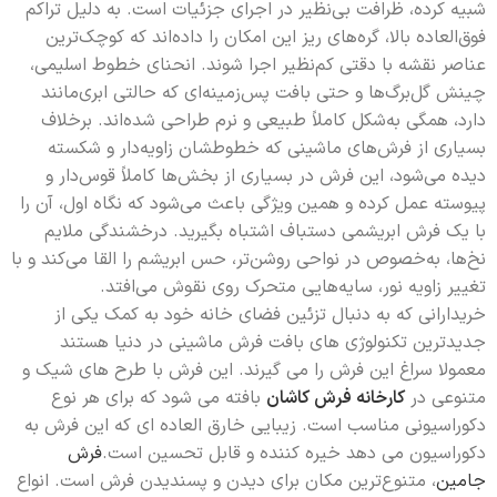
شبیه کرده، ظرافت بی‌نظیر در اجرای جزئیات است. به دلیل تراکم
فوق‌العاده بالا، گره‌های ریز این امکان را داده‌اند که کوچک‌ترین
عناصر نقشه با دقتی کم‌نظیر اجرا شوند. انحنای خطوط اسلیمی،
چینش گل‌برگ‌ها و حتی بافت پس‌زمینه‌ای که حالتی ابری‌مانند
دارد، همگی به‌شکل کاملاً طبیعی و نرم طراحی شده‌اند. برخلاف
بسیاری از فرش‌های ماشینی که خطوطشان زاویه‌دار و شکسته
دیده می‌شود، این فرش در بسیاری از بخش‌ها کاملاً قوس‌دار و
پیوسته عمل کرده و همین ویژگی باعث می‌شود که نگاه اول، آن را
با یک فرش ابریشمی دستباف اشتباه بگیرید. درخشندگی ملایم
نخ‌ها، به‌خصوص در نواحی روشن‌تر، حس ابریشم را القا می‌کند و با
تغییر زاویه نور، سایه‌هایی متحرک روی نقوش می‌افتد.
خریدارانی که به دنبال تزئین فضای خانه خود به کمک یکی از
جدیدترین تکنولوژی های بافت فرش ماشینی در دنیا هستند
معمولا سراغ این فرش را می گیرند. این فرش با طرح های شیک و
متنوعی در
کارخانه فرش کاشان
بافته می شود که برای هر نوع
دکوراسیونی مناسب است. زیبایی خارق العاده ای که این فرش به
دکوراسیون می دهد خیره کننده و قابل تحسین است.
فرش
جامین
، متنوع‌ترین مکان برای دیدن و پسندیدن فرش است. انواع