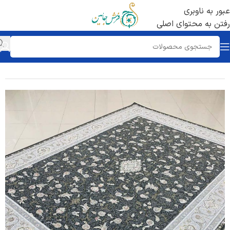
عبور به ناوبری
رفتن به محتوای اصلی
خانه
/
فرش 1700 شانه
/
تراکم 5100