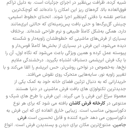
شبیه کرده، ظرافت بی‌نظیر در اجرای جزئیات است. به دلیل تراکم
فوق‌العاده بالا، گره‌های ریز این امکان را داده‌اند که کوچک‌ترین
عناصر نقشه با دقتی کم‌نظیر اجرا شوند. انحنای خطوط اسلیمی،
چینش گل‌برگ‌ها و حتی بافت پس‌زمینه‌ای که حالتی ابری‌مانند
دارد، همگی به‌شکل کاملاً طبیعی و نرم طراحی شده‌اند. برخلاف
بسیاری از فرش‌های ماشینی که خطوطشان زاویه‌دار و شکسته
دیده می‌شود، این فرش در بسیاری از بخش‌ها کاملاً قوس‌دار و
پیوسته عمل کرده و همین ویژگی باعث می‌شود که نگاه اول، آن را
با یک فرش ابریشمی دستباف اشتباه بگیرید. درخشندگی ملایم
نخ‌ها، به‌خصوص در نواحی روشن‌تر، حس ابریشم را القا می‌کند و با
تغییر زاویه نور، سایه‌هایی متحرک روی نقوش می‌افتد.
خریدارانی که به دنبال تزئین فضای خانه خود به کمک یکی از
جدیدترین تکنولوژی های بافت فرش ماشینی در دنیا هستند
معمولا سراغ این فرش را می گیرند. این فرش با طرح های شیک و
متنوعی در
کارخانه فرش کاشان
بافته می شود که برای هر نوع
دکوراسیونی مناسب است. زیبایی خارق العاده ای که این فرش به
دکوراسیون می دهد خیره کننده و قابل تحسین است.
فرش
جامین
، متنوع‌ترین مکان برای دیدن و پسندیدن فرش است. انواع