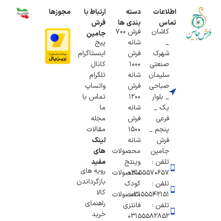
اطلاعات
دسته
ارتباط با
مجوزها
تماس
بندی ها
فرش
کاشان
فرش 700
جامین
_
شانه
پیج
شهرک
فرش
اینستاگرام
صنعتی
1000
کانال
سلیمان
شانه
تلگرام
صباحی
فرش
واتساپ
_ بلوار
1200
تماس با
یک _
شانه
ما
فرعی
فرش
مجله
پنجم _
1500
مقالات
فرش
شانه
لینک
جامین
محصولات
های
تلفن :
وینتج
مفید
رویه های
۰۳۱۵۵۵۷۰۶۵۷
محصولات
بازگرداندن
تلفن :
کودک
کالا
03155542151
محصولات
راهنمای
تلفن :
فانتزی
خرید
03155582852