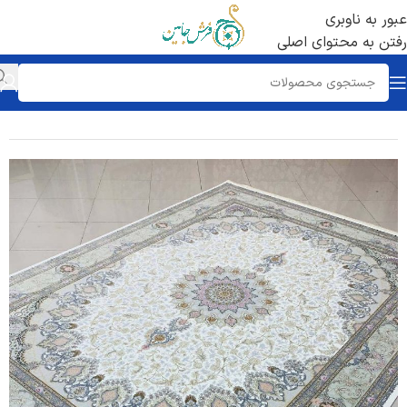
عبور به ناوبری
رفتن به محتوای اصلی
خانه
/
فرش 1700 شانه
/
تراکم 5100