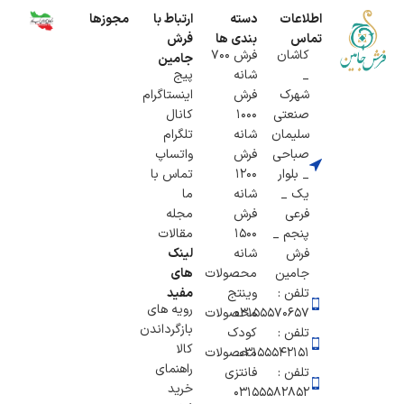
اطلاعات
دسته
ارتباط با
مجوزها
تماس
بندی ها
فرش
کاشان
فرش 700
جامین
_
شانه
پیج
شهرک
فرش
اینستاگرام
صنعتی
1000
کانال
سلیمان
شانه
تلگرام
صباحی
فرش
واتساپ
_ بلوار
1200
تماس با
یک _
شانه
ما
فرعی
فرش
مجله
پنجم _
1500
مقالات
فرش
شانه
لینک
جامین
محصولات
های
تلفن :
وینتج
مفید
رویه های
۰۳۱۵۵۵۷۰۶۵۷
محصولات
بازگرداندن
تلفن :
کودک
کالا
03155542151
محصولات
راهنمای
تلفن :
فانتزی
خرید
03155582852