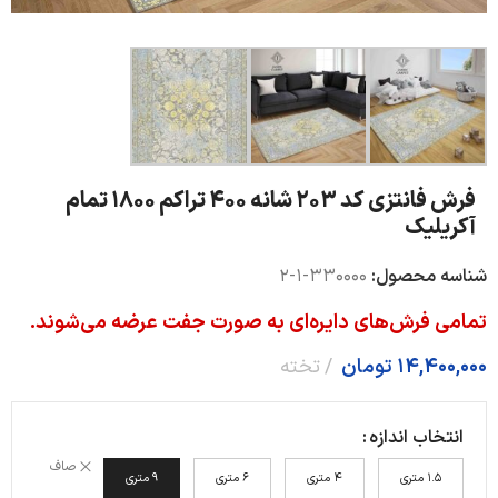
فرش فانتزی کد 203 شانه 400 تراکم 1800 تمام
آکریلیک
شناسه محصول:
330000-1-2
تمامی فرش‌های دایره‌ای به صورت جفت عرضه می‌شوند.
14,400,000
تومان
تخته
انتخاب اندازه
صاف
1.5 متری
4 متری
6 متری
9 متری