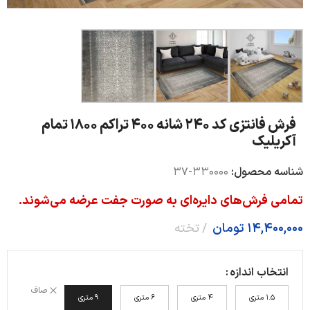
فرش فانتزی کد 240 شانه 400 تراکم 1800 تمام
آکریلیک
شناسه محصول:
330000-37
تمامی فرش‌های دایره‌ای به صورت جفت عرضه می‌شوند.
14,400,000
تومان
تخته
انتخاب اندازه
صاف
1.5 متری
4 متری
6 متری
9 متری