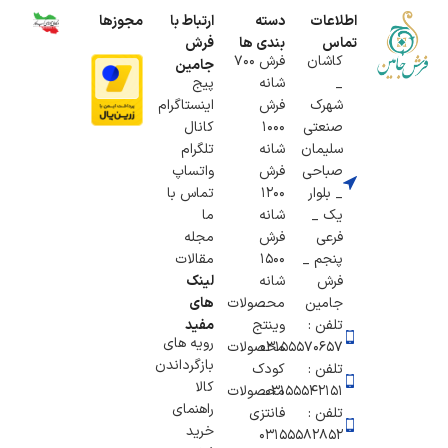
اطلاعات
دسته
ارتباط با
مجوزها
تماس
بندی ها
فرش
کاشان
فرش 700
جامین
_
شانه
پیج
شهرک
فرش
اینستاگرام
صنعتی
1000
کانال
سلیمان
شانه
تلگرام
صباحی
فرش
واتساپ
_ بلوار
1200
تماس با
یک _
شانه
ما
فرعی
فرش
مجله
پنجم _
1500
مقالات
فرش
شانه
لینک
جامین
محصولات
های
تلفن :
وینتج
مفید
رویه های
۰۳۱۵۵۵۷۰۶۵۷
محصولات
بازگرداندن
تلفن :
کودک
کالا
03155542151
محصولات
راهنمای
تلفن :
فانتزی
خرید
03155582852